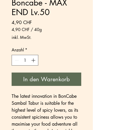
Boncabe - MAX
END Lv.50
Preis
4,90 CHF
4,90 CHF
/
40g
4,90 CHF
inkl. MwSt.
pro
40
Anzahl
*
Gramm
In den Warenkorb
The latest innovation in BonCabe
Sambal Tabur is suitable for the
highest level of spicy lovers, as its
consistent spiciness allows you to
maximise your food adventure all