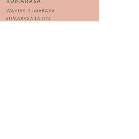
RUMARASA
WARTEK RUMARASA
RUMARASA-LADEN
ÜBER UNS
JOURNAL
SALE
SPEISEKARTE
© Copyright
AGB
TERMS & AMP; BEDINGUNGEN
DATENSCHUTZERKLÄRUNG
VERSAND & RÜCKGABE
KONTAKTIEREN SIE UNS