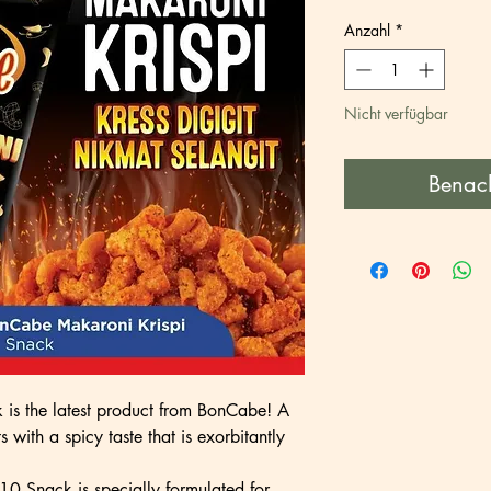
Anzahl
*
Nicht verfügbar
Benach
is the latest product from BonCabe! A
with a spicy taste that is exorbitantly
0 Snack is specially formulated for