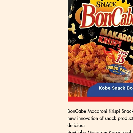
BonCabe Macaroni Krispi Snack 
new innovation of snack products 
delicious.
BonCabe Macaroni Krispi Level 1