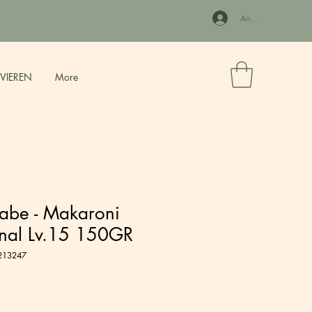
Anmelden
RVIEREN
More
abe - Makaroni
inal Lv.15 150GR
9213247