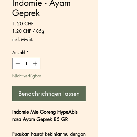
Indomie - Ayam
Geprek
Preis
1,20 CHF
1,20 CHF
/
85g
1,20 CHF
inkl. MwSt.
pro
85
Anzahl
*
Gramm
Nicht verfügbar
Benachrichtigen lassen
Indomie Mie Goreng HypeAbis
rasa Ayam Geprek 85 GR
Puaskan hasrat kekinianmu dengan