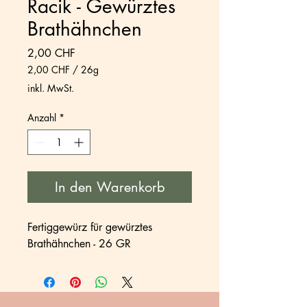
Racik - Gewürztes
Brathähnchen
Preis
2,00 CHF
2,00 CHF
/
26g
2,00 CHF
inkl. MwSt.
pro
26
Anzahl
*
Gramm
In den Warenkorb
Fertiggewürz für gewürztes
Brathähnchen - 26 GR