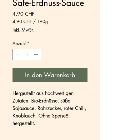
Sate-Erdnuss-Sauce
Preis
4,90 CHF
4,90 CHF
/
190g
4,90 CHF
inkl. MwSt.
pro
190
Anzahl
*
Gramm
In den Warenkorb
Hergestellt aus hochwertigen
Zutaten. Bio-Erdnüsse, süße
Sojasauce, Rohrzucker, roter Chili,
Knoblauch. Ohne Speiseöl
hergestellt.