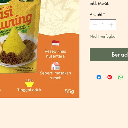
2,80 CHF
inkl. MwSt.
pro
55
Anzahl
*
Gramm
Nicht verfügbar
Benach