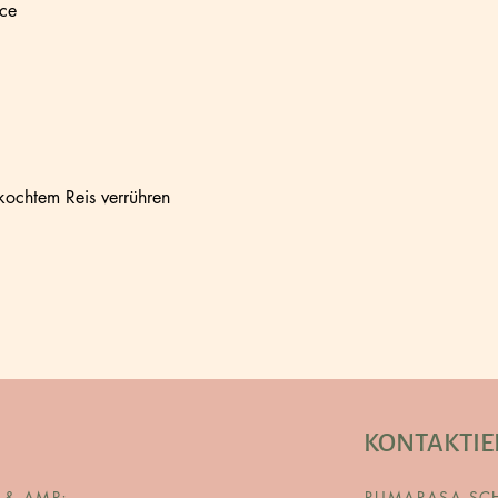
ice
ekochtem Reis verrühren
KONTAKTIE
 & AMP;
RUMARASA SC