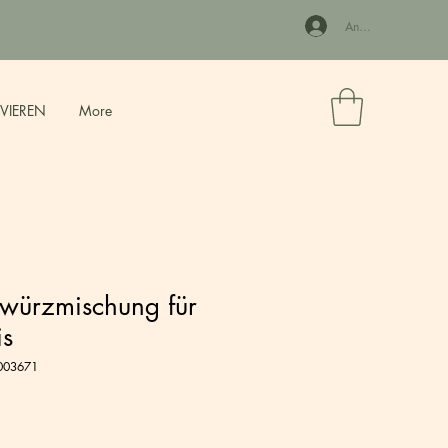
Anmelden
RVIEREN
More
ewürzmischung für
is
5003671