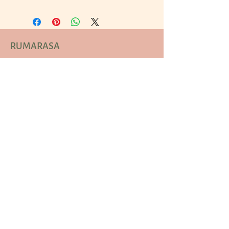
RUMARASA
WARTEK RUMARASA
RUMARASA STORE
OUR STORY
JOURNAL
SALE
©
TERMS AND CONDITIONS
TERMS & CONDITIONS
PRIVACY POLICY
SHIPPING & RETURNS